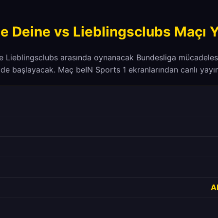
e Deine vs Lieblingsclubs Maçı Y
ile Lieblingsclubs arasında oynanacak Bundesliga mücadele
'de başlayacak. Maç beIN Sports 1 ekranlarından canlı yayı
A