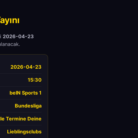
ayını
si
2026-04-23
nlanacak.
2026-04-23
15:30
beIN Sports 1
Bundesliga
lle Termine Deine
Lieblingsclubs