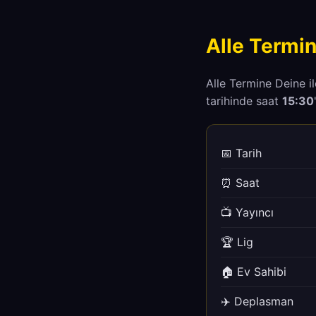
Alle Termin
Alle Termine Deine 
tarihinde saat
15:30
📅 Tarih
⏰ Saat
📺 Yayıncı
🏆 Lig
🏠 Ev Sahibi
✈️ Deplasman