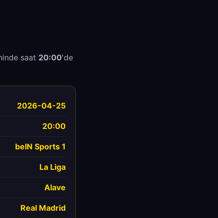
hinde saat
20:00
'de
2026-04-25
20:00
beIN Sports 1
La Liga
Alave
Real Madrid