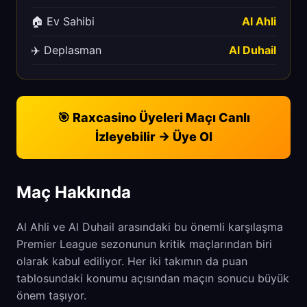
🏠 Ev Sahibi
Al Ahli
✈️ Deplasman
Al Duhail
🎯 Raxcasino Üyeleri Maçı Canlı
İzleyebilir → Üye Ol
Maç Hakkında
Al Ahli ve Al Duhail arasındaki bu önemli karşılaşma
Premier League sezonunun kritik maçlarından biri
olarak kabul ediliyor. Her iki takımın da puan
tablosundaki konumu açısından maçın sonucu büyük
önem taşıyor.