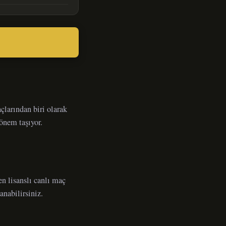
larından biri olarak
önem taşıyor.
n lisanslı canlı maç
anabilirsiniz.