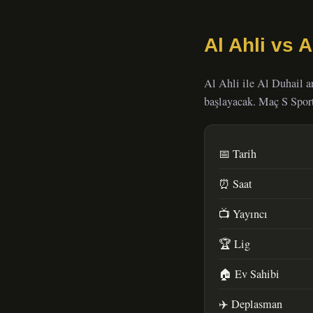
Al Ahli vs 
Al Ahli ile Al Duhail 
başlayacak. Maç S Sport
📅 Tarih
⏰ Saat
📺 Yayıncı
🏆 Lig
🏠 Ev Sahibi
✈️ Deplasman