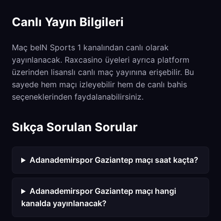
Canlı Yayın Bilgileri
Maç beIN Sports 1 kanalından canlı olarak
yayınlanacak. Raxcasino üyeleri ayrıca platform
üzerinden lisanslı canlı maç yayınına erişebilir. Bu
sayede hem maçı izleyebilir hem de canlı bahis
seçeneklerinden faydalanabilirsiniz.
Sıkça Sorulan Sorular
Adanademirspor Gaziantep maçı saat kaçta?
Adanademirspor Gaziantep maçı hangi
kanalda yayınlanacak?