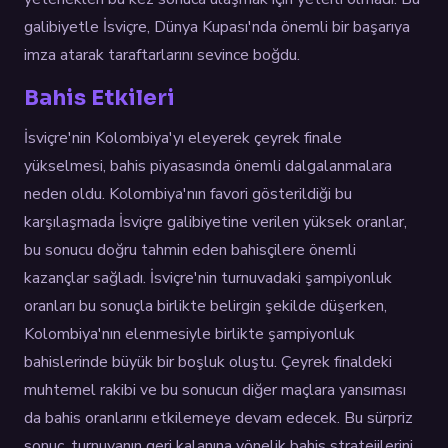
galibiyetle İsviçre, Dünya Kupası'nda önemli bir başarıya
imza atarak taraftarlarını sevince boğdu.
Bahis Etkileri
İsviçre'nin Kolombiya'yı eleyerek çeyrek finale
yükselmesi, bahis piyasasında önemli dalgalanmalara
neden oldu. Kolombiya'nın favori gösterildiği bu
karşılaşmada İsviçre galibiyetine verilen yüksek oranlar,
bu sonucu doğru tahmin eden bahisçilere önemli
kazançlar sağladı. İsviçre'nin turnuvadaki şampiyonluk
oranları bu sonuçla birlikte belirgin şekilde düşerken,
Kolombiya'nın elenmesiyle birlikte şampiyonluk
bahislerinde büyük bir boşluk oluştu. Çeyrek finaldeki
muhtemel rakibi ve bu sonucun diğer maçlara yansıması
da bahis oranlarını etkilemeye devam edecek. Bu sürpriz
sonuç, turnuvanın geri kalanına yönelik bahis stratejilerini