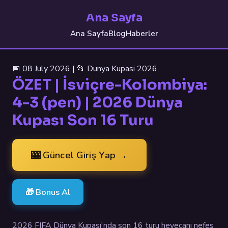
Ana Sayfa
Ana Sayfa
Blog
Haberler
📅 08 July 2026 | 📂 Dunya Kupasi 2026
ÖZET | İsviçre-Kolombiya:
4-3 (pen) | 2026 Dünya
Kupası Son 16 Turu
🎰 Güncel Giriş Yap →
🎁 Bonus Al
2026 FIFA Dünya Kupası'nda son 16 turu heyecanı nefes