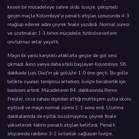
kesen bir mücadeleye sahne oldu. İsviçre, çekişmeli
geçen maçta Kolombiya'yı penaltı atışları sonucunda 4-3
mağlup ederek adını çeyrek finale yazdırdı. Normal süresi
ve uzatmaları 1-1 biten mücadele, futbolseverlere
unutulmaz anlar yaşattı.
Maçın ilk yarısı karşılıklı ataklarla geçse de gol sesi
çıkmadı. İkinci yarıya daha etkili başlayan Kolombiya, 58.
dakikada Luis Diaz'ın şık golüyle 1-0 öne geçti. Bu golle
birlikte oyunun temposu artarken, İsviçre beraberlik için
baskısını artırdı. Mücadelenin 84. dakikasında Remo
Freuler, ceza sahası dışından attığı muhteşem şutla skoru
eşitledi ve maçın normal süresi 1-1 sona erdi. Uzatma
dakikalarında da eşitlik bozulmayınca, çeyrek finale
yükselecek takımı penaltı atışları belirledi. Penaltı
atışlarında rakibine 3-2 üstünlük sağlayan İsviçre,