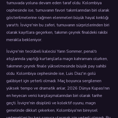
turnuvada yoluna devam eden taraf oldu. Kolombiya
cephesinde ise, turnuvanın favori takımlarından biri olarak
gösterilmelerine rağmen elenmeleri büyük hayal kırıklığı
yarattı. İsviçre'nin bu zaferi, turnuvanın sürprizlerinden biri
olarak kayıtlara geçerken, takımın çeyrek finaldeki rakibi
merakla bekleniyor.
İsviçre'nin tecrübeli kalecisi Yann Sommer, penaltı
atışlarında yaptığı kurtarışlarla maçın kahramanı olurken,
takımının çeyrek finale yükselmesinde büyük pay sahibi
oldu. Kolombiya cephesinde ise, Luis Diaz'ın golü
galibiyet için yeterli olmadı. Maç boyunca sergilenen
yüksek tempo ve dramatik anlar, 2026 Dünya Kupası'nın
en heyecan verici karşılaşmalarından biri olarak tarihe
geçti. İsviçre'nin disiplinli ve kolektif oyunu, maçın
genelinde dikkat çekerken, Kolombiya'nın bireysel
yetenekleri bu kez sonuca ulaşmak için yeterli olmadı. Bu