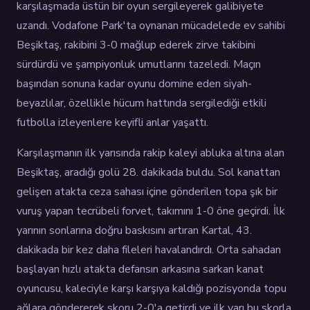
karşılaşmada üstün bir oyun sergileyerek galibiyete
uzandı. Vodafone Park'ta oynanan mücadelede ev sahibi
Beşiktaş, rakibini 3-0 mağlup ederek zirve takibini
sürdürdü ve şampiyonluk umutlarını tazeledi. Maçın
başından sonuna kadar oyunu domine eden siyah-
beyazlılar, özellikle hücum hattında sergilediği etkili
futbolla izleyenlere keyifli anlar yaşattı.
Karşılaşmanın ilk yarısında rakip kaleyi abluka altına alan
Beşiktaş, aradığı golü 28. dakikada buldu. Sol kanattan
gelişen atakta ceza sahası içine gönderilen topa şık bir
vuruş yapan tecrübeli forvet, takımını 1-0 öne geçirdi. İlk
yarının sonlarına doğru baskısını artıran Kartal, 43.
dakikada bir kez daha fileleri havalandırdı. Orta sahadan
başlayan hızlı atakta defansın arkasına sarkan kanat
oyuncusu, kaleciyle karşı karşıya kaldığı pozisyonda topu
ağlara göndererek skoru 2-0'a getirdi ve ilk yarı bu skorla