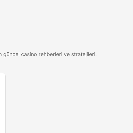
güncel casino rehberleri ve stratejileri.