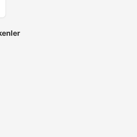
kenler